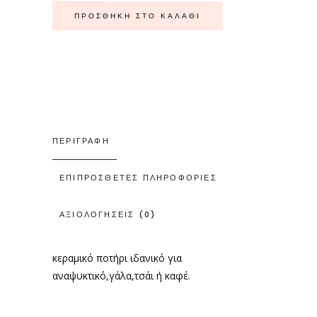
quantity
ΠΡΟΣΘΉΚΗ ΣΤΟ ΚΑΛΆΘΙ
ΠΕΡΙΓΡΑΦΉ
ΕΠΙΠΡΌΣΘΕΤΕΣ ΠΛΗΡΟΦΟΡΊΕΣ
ΑΞΙΟΛΟΓΉΣΕΙΣ (0)
κεραμικό ποτήρι ιδανικό για
αναψυκτικό,γάλα,τσάι ή καφέ.