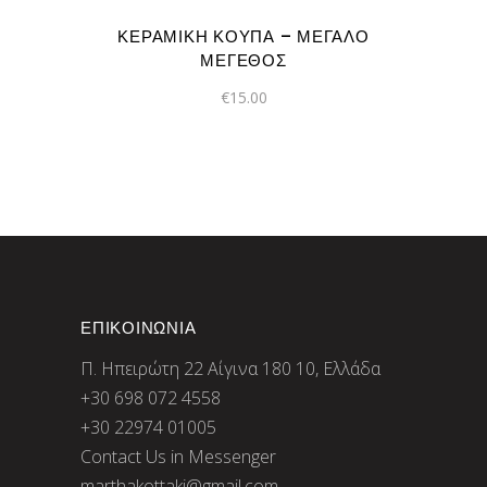
ΚΕΡΑΜΙΚΉ ΚΟΎΠΑ – ΜΕΓΆΛΟ
ΜΈΓΕΘΟΣ
€
15.00
ΕΠΙΚΟΙΝΩΝΙΑ
Π. Ηπειρώτη 22 Αίγινα 180 10, Ελλάδα
+30 698 072 4558
+30 22974 01005
Contact Us in Messenger
marthakottaki@gmail.com