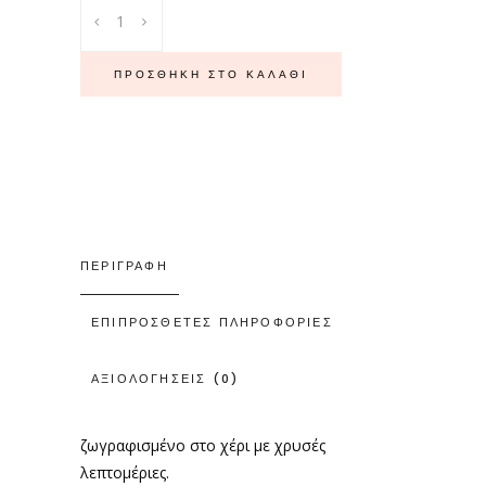
κεραμικο
ποτηρι
quantity
ΠΡΟΣΘΉΚΗ ΣΤΟ ΚΑΛΆΘΙ
ΠΕΡΙΓΡΑΦΉ
ΕΠΙΠΡΌΣΘΕΤΕΣ ΠΛΗΡΟΦΟΡΊΕΣ
ΑΞΙΟΛΟΓΉΣΕΙΣ (0)
ζωγραφισμένο στο χέρι με χρυσές
λεπτομέριες.